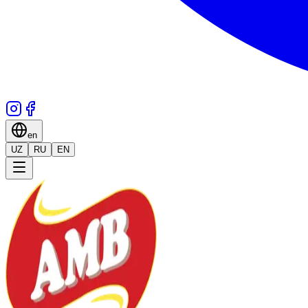
en
UZ
RU
EN