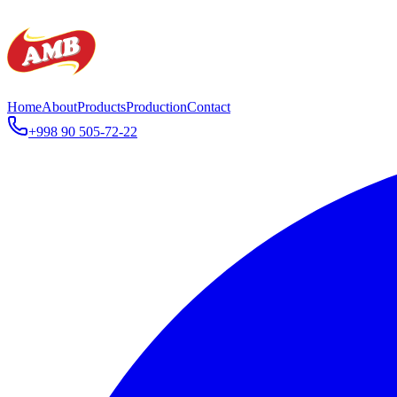
Home
About
Products
Production
Contact
+998 90 505-72-22