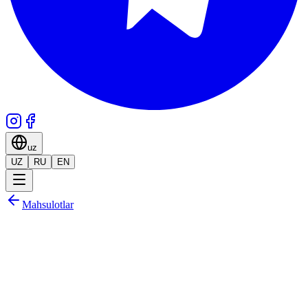
uz
UZ
RU
EN
Mahsulotlar