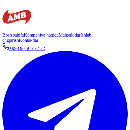
Bosh sahifa
Kompaniya haqida
Mahsulotlar
Ishlab
chiqarish
Kontaktlar
+998 90 505-72-22