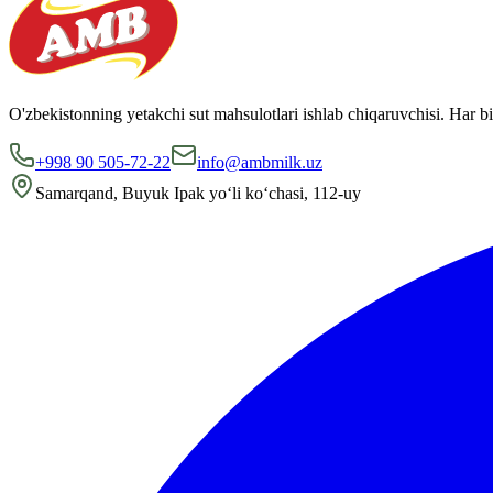
O'zbekistonning yetakchi sut mahsulotlari ishlab chiqaruvchisi. Har bi
+998 90 505-72-22
info@ambmilk.uz
Samarqand, Buyuk Ipak yo‘li ko‘chasi, 112-uy