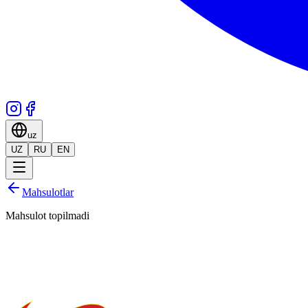
uz
UZ
RU
EN
Mahsulotlar
Mahsulot topilmadi