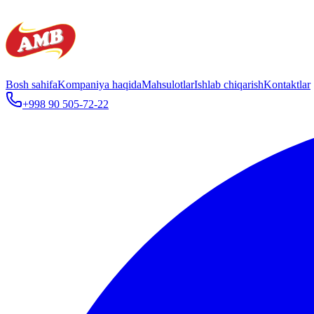
Bosh sahifa
Kompaniya haqida
Mahsulotlar
Ishlab chiqarish
Kontaktlar
+998 90 505-72-22