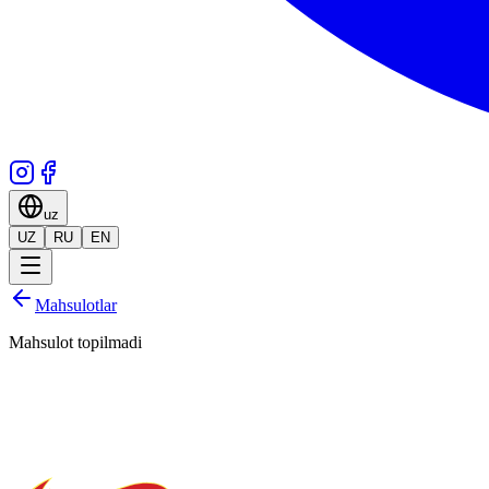
uz
UZ
RU
EN
Mahsulotlar
Mahsulot topilmadi