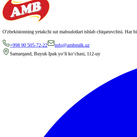
O'zbekistonning yetakchi sut mahsulotlari ishlab chiqaruvchisi. Har bi
+998 90 505-72-22
info@ambmilk.uz
Samarqand, Buyuk Ipak yo‘li ko‘chasi, 112-uy