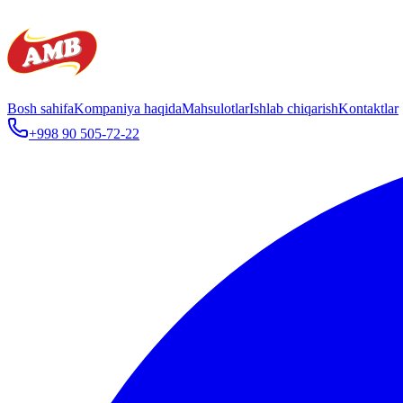
Bosh sahifa
Kompaniya haqida
Mahsulotlar
Ishlab chiqarish
Kontaktlar
+998 90 505-72-22