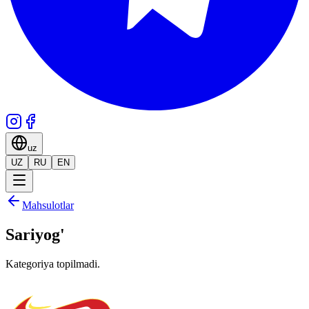
uz
UZ
RU
EN
Mahsulotlar
Sariyog'
Kategoriya topilmadi.