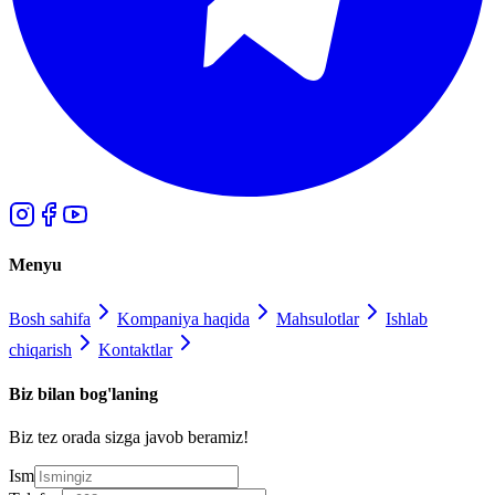
Menyu
Bosh sahifa
Kompaniya haqida
Mahsulotlar
Ishlab
chiqarish
Kontaktlar
Biz bilan bog'laning
Biz tez orada sizga javob beramiz!
Ism