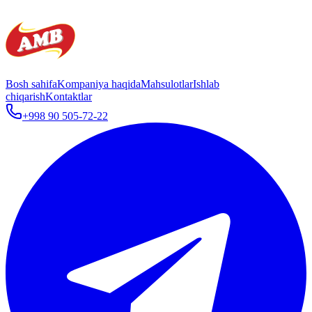
Bosh sahifa
Kompaniya haqida
Mahsulotlar
Ishlab
chiqarish
Kontaktlar
+998 90 505-72-22