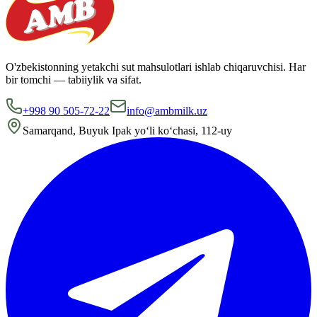
O'zbekistonning yetakchi sut mahsulotlari ishlab chiqaruvchisi. Har
bir tomchi — tabiiylik va sifat.
+998 90 505-72-22
info@ambmilk.uz
Samarqand, Buyuk Ipak yo‘li ko‘chasi, 112-uy